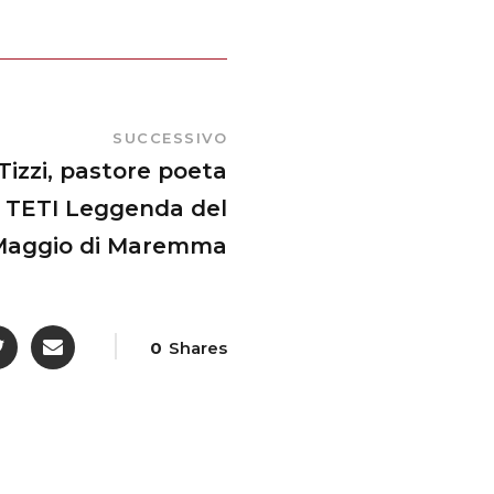
SUCCESSIVO
izzi, pastore poeta
E TETI Leggenda del
Maggio di Maremma
0
Shares