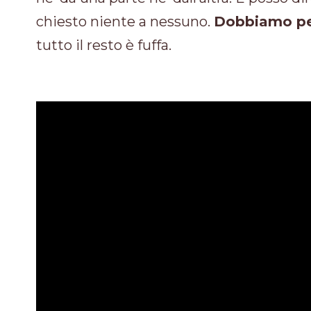
chiesto niente a nessuno.
Dobbiamo pen
tutto il resto è fuffa.