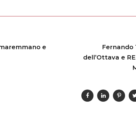
re maremmano e
Fernando T
dell’Ottava e R