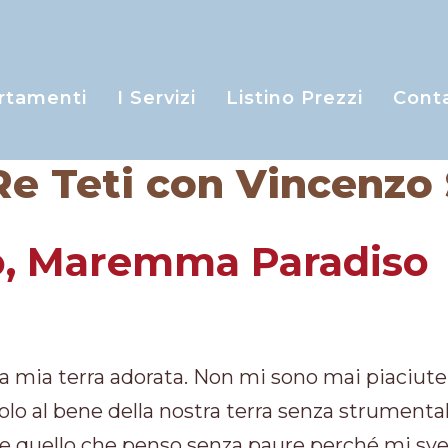
rtamenti
I Servizi
Listino Prezzi
Conta
 Re Teti con Vincenzo 
io, Maremma Paradiso
a mia terra adorata. Non mi sono mai piaciute f
lo al bene della nostra terra senza strumental
dire quello che penso senza paure perché mi sve