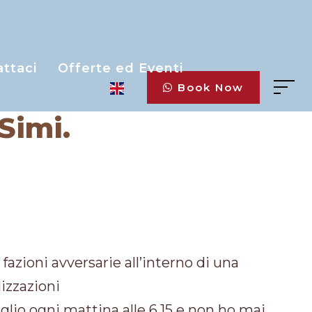
ttaci
Offerte ed Eventi
Book Now
Simi.
azioni avversarie all’interno di una
izzazioni
glio ogni mattina alle 6.15 e non ho mai