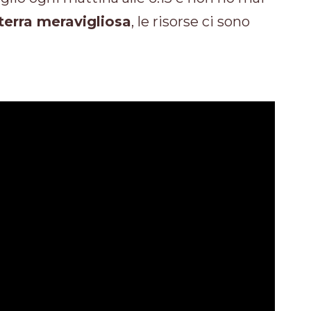
terra meravigliosa
, le risorse ci sono